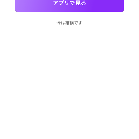
アプリで見る
今は結構です
일본
으로 선물 보내기
네이버 페이
로 간단히 선물을 보낼 수 있어요.
お客様サポート
対応時間: 10:00 ~ 18:00 (平日)
メール: support@dpon.gift
利用案内
ギフト券
アカウントについて
決済関連
アプリのダウンロード