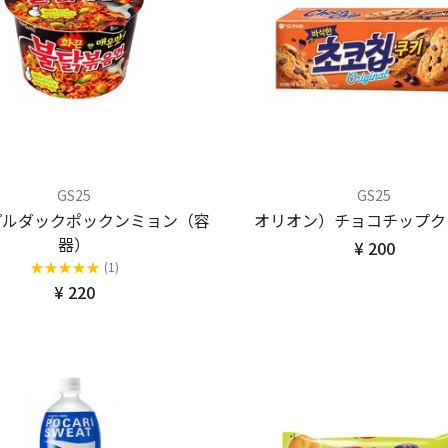
GS25
GS25
プルダックポックンミョン（容
オリオン）チョコチップク
器）
¥ 200
★
★
★
★
★
(1)
¥ 220