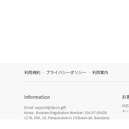
利用規約
·
プライバシーポリシー
·
利用案内
Information
お
対応時
Email: support@dpon.gift
メール
Korea : Business Registration Number: 356-87-00428
c178, 806, 16, Pangyoyeok-ro 192beon-gil, Bundang-
gu, Seongnam-si, Gyeonggi-do
利用
日本：東京都新宿区西新宿三丁目3番13号西新宿水間ビ