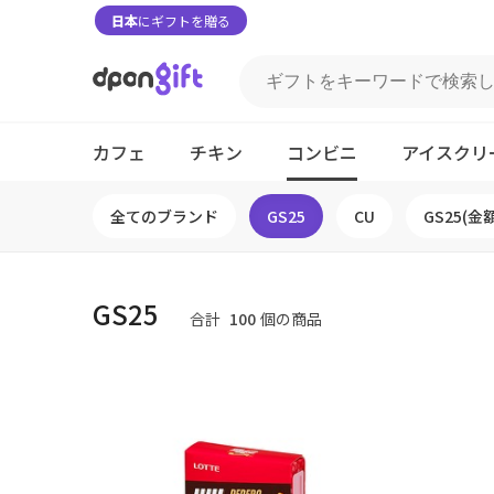
日本
にギフトを贈る
カフェ
チキン
コンビニ
アイスクリ
全てのブランド
GS25
CU
GS25(金
GS25
合計
100
個の商品