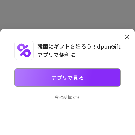
韓国にギフトを贈ろう！dponGift
アプリで便利に
利用規約
·
プライバシーポリシー
·
利用案内
アプリで見る
今は結構です
일본
으로 선물 보내기
네이버 페이
로 간단히 선물을 보낼 수 있어요.