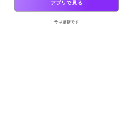
アプリで見る
今は結構です
일본
으로 선물 보내기
네이버 페이
로 간단히 선물을 보낼 수 있어요.
お客様サポート
対応時間: 10:00 ~ 18:00 (平日)
メール: support@dpon.gift
利用案内
ギフト券
アカウントについて
決済関連
アプリのダウンロード