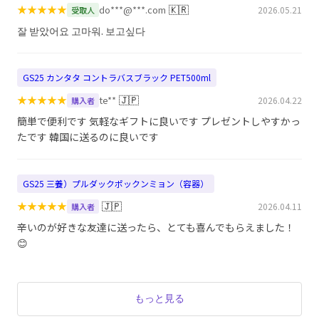
★
★
★
★
★
🇰🇷
do***@***.com
2026.05.21
受取人
잘 받았어요 고마워. 보고싶다
GS25 カンタタ コントラバスブラック PET500ml
★
★
★
★
★
🇯🇵
te**
2026.04.22
購入者
簡単で便利です 気軽なギフトに良いです プレゼントしやすかっ
たです 韓国に送るのに良いです
GS25 三養）プルダックポックンミョン（容器）
★
★
★
★
★
🇯🇵
2026.04.11
購入者
辛いのが好きな友達に送ったら、とても喜んでもらえました！
😊
もっと見る