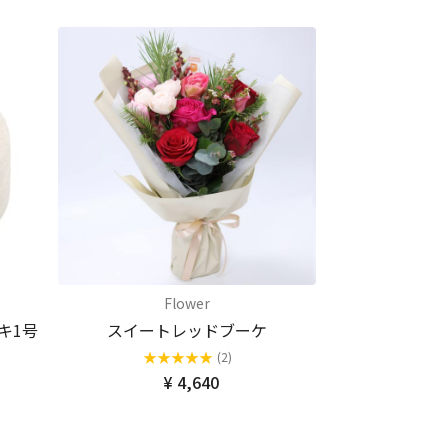
Flower
キ1号
スイートレッドブーケ
★
★
★
★
★
(2)
¥ 4,640