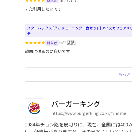
★
★
★
★
★
🇯🇵
mi**
購入者
また利用したいです
スターバックス [グッドモーニング一食セット] アイスカフェアメ
チ
★
★
★
★
★
🇯🇵
ha**
購入者
韓国に送るのに良いです
もっと
バーガーキング
https://www.burgerking.co.kr/#/home
1984年チョン路を皮切りに、現在、全国に約40
は、価格帯がありますが、その分おいしいという