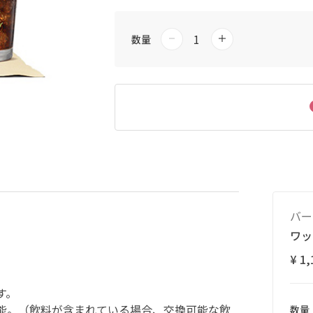
数量
バー
ワッ
¥ 1,
す。
能。（飲料が含まれている場合、交換可能な飲
数量