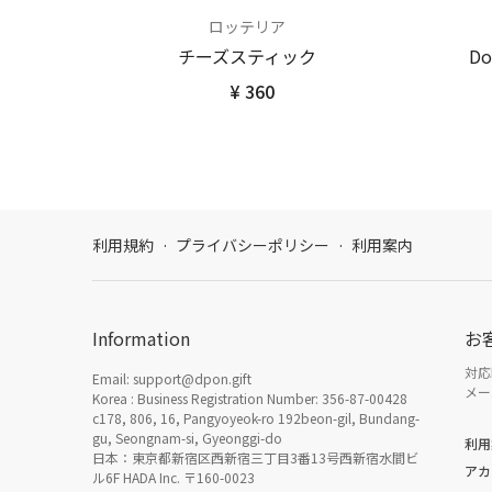
ロッテリア
チーズスティック
D
¥ 360
利用規約
·
プライバシーポリシー
·
利用案内
Information
お
対応時
Email: support@dpon.gift
メール
Korea : Business Registration Number: 356-87-00428
c178, 806, 16, Pangyoyeok-ro 192beon-gil, Bundang-
gu, Seongnam-si, Gyeonggi-do
利用
日本：東京都新宿区西新宿三丁目3番13号西新宿水間ビ
アカ
ル6F HADA Inc. 〒160-0023