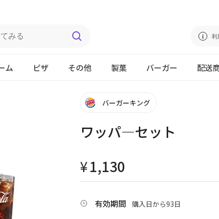
利
ーム
ピザ
その他
製菓
バーガー
配送
バーガーキング
ワッパ―セット
¥
1,130
有効期間
購入日から93日