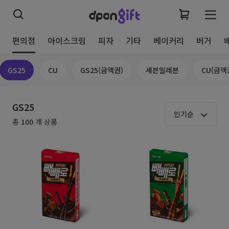
편의점
아이스크림
피자
기타
베이커리
버거
GS25
CU
GS25(금액권)
세븐일레븐
CU(금액
GS25
인기순
총
100
개 상품