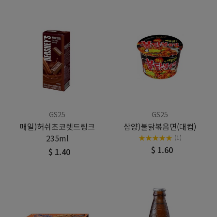
GS25
GS25
매일)허쉬초코렛드링크
삼양)불닭볶음면(대컵)
235ml
★
★
★
★
★
(1)
$ 1.60
$ 1.40