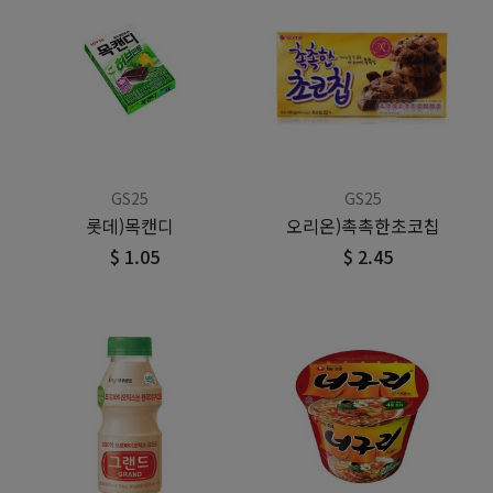
GS25
GS25
롯데)목캔디
오리온)촉촉한초코칩
$ 1.05
$ 2.45