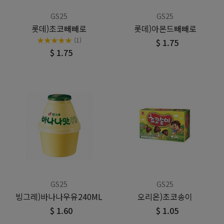
GS25
GS25
롯데)초코빼빼로
롯데)아몬드빼빼로
★
★
★
★
★
(1)
$ 1.75
$ 1.75
GS25
GS25
빙그레)바나나우유240ML
오리온)초코송이
$ 1.60
$ 1.05