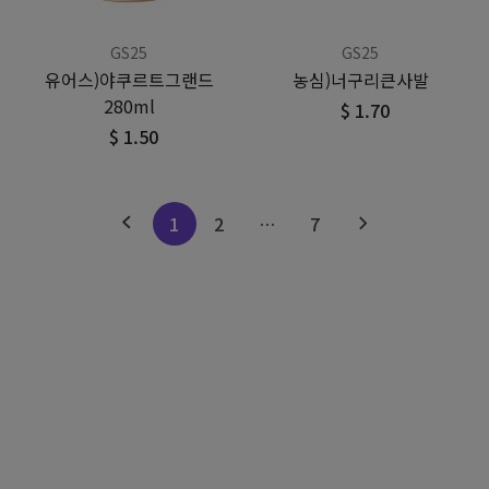
GS25
GS25
유어스)야쿠르트그랜드
농심)너구리큰사발
280ml
$ 1.70
$ 1.50
1
2
…
7