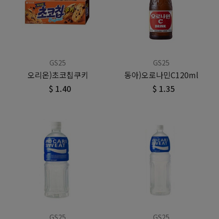
GS25
GS25
오리온)초코칩쿠키
동아)오로나민C120ml
$ 1.40
$ 1.35
GS25
GS25