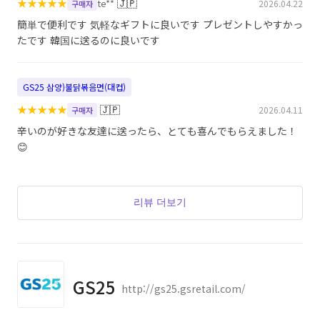
★
★
★
★
★
🇯🇵
te**
2026.04.22
구매자
簡単で便利です 気軽なギフトに良いです プレゼントしやすかっ
たです 韓国に送るのに良いです
GS25 삼양)불닭볶음면(대컵)
★
★
★
★
★
🇯🇵
2026.04.11
구매자
辛いのが好きな友達に送ったら、とても喜んでもらえました！
😊
리뷰 더보기
GS25
http://gs25.gsretail.com/