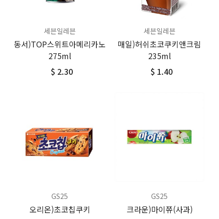
세븐일레븐
세븐일레븐
동서)TOP스위트아메리카노
매일)허쉬초코쿠키앤크림
275ml
235ml
$ 2.30
$ 1.40
GS25
GS25
오리온)초코칩쿠키
크라운)마이쮸(사과)