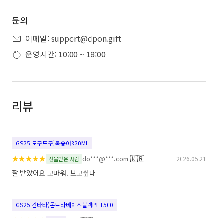
문의
이메일: support@dpon.gift
운영시간: 10:00 ~ 18:00
리뷰
GS25 모구모구)복숭아320ML
★
★
★
★
★
🇰🇷
do***@***.com
2026.05.21
선물받은 사람
잘 받았어요 고마워. 보고싶다
GS25 칸타타)콘트라베이스블랙PET500