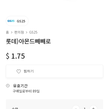
GS25
홈
편의점
GS25
롯데)아몬드빼빼로
$
1.75
찜하기
유효기간
구매일로부터 89일