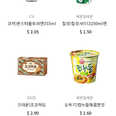
CU
세븐일레븐
코카)몬스터울트라캔355ml
칠성)칠성사이다250ml캔
$ 2.05
$ 1.50
GS25
세븐일레븐
크라운)초코하임
오뚜기)컵누들매콤한맛
$ 2.90
$ 1.60