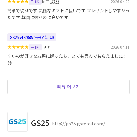
★
★
★
★
★
🇯🇵
te**
2026.04.22
구매자
簡単で便利です 気軽なギフトに良いです プレゼントしやすかっ
たです 韓国に送るのに良いです
GS25 삼양)불닭볶음면(대컵)
★
★
★
★
★
🇯🇵
2026.04.11
구매자
辛いのが好きな友達に送ったら、とても喜んでもらえました！
😊
리뷰 더보기
GS25
http://gs25.gsretail.com/