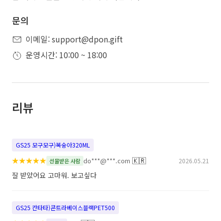
문의
이메일: support@dpon.gift
운영시간: 10:00 ~ 18:00
리뷰
GS25 모구모구)복숭아320ML
★
★
★
★
★
🇰🇷
do***@***.com
2026.05.21
선물받은 사람
잘 받았어요 고마워. 보고싶다
GS25 칸타타)콘트라베이스블랙PET500