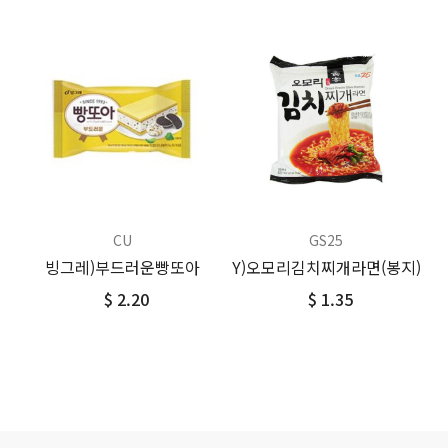
CU
GS25
빙그레)부드러운빵또아
Y)오모리김치찌개라면(봉지)
$ 2.20
$ 1.35