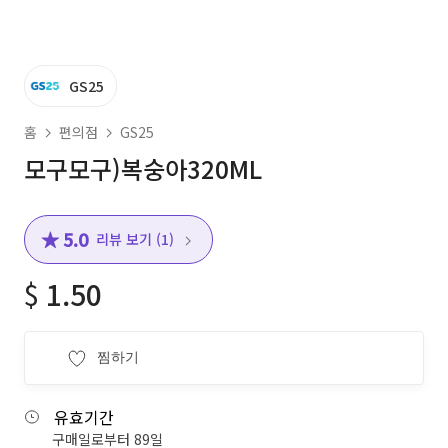
GS25
홈
편의점
GS25
모구모구)복숭아320ML
★ 5.0
리뷰 보기 (1)
$
1.50
찜하기
유효기간
구매일로부터 89일