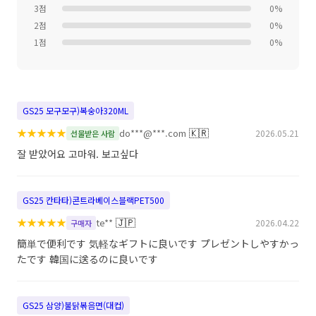
3점
0%
2점
0%
1점
0%
GS25 모구모구)복숭아320ML
★
★
★
★
★
🇰🇷
do***@***.com
2026.05.21
선물받은 사람
잘 받았어요 고마워. 보고싶다
GS25 칸타타)콘트라베이스블랙PET500
★
★
★
★
★
🇯🇵
te**
2026.04.22
구매자
簡単で便利です 気軽なギフトに良いです プレゼントしやすかっ
たです 韓国に送るのに良いです
GS25 삼양)불닭볶음면(대컵)