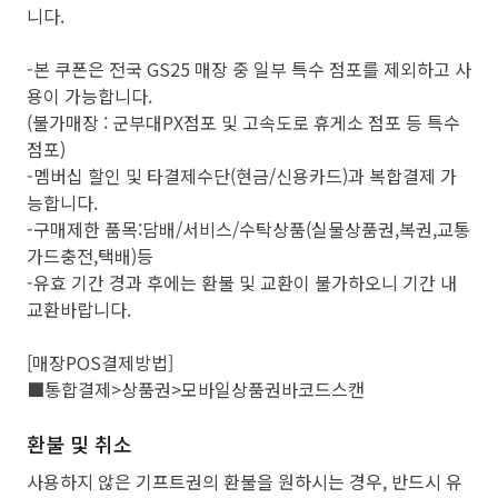
니다.
-본 쿠폰은 전국 GS25 매장 중 일부 특수 점포를 제외하고 사
용이 가능합니다.
(불가매장 : 군부대PX점포 및 고속도로 휴게소 점포 등 특수
점포)
-멤버십 할인 및 타결제수단(현금/신용카드)과 복합결제 가
능합니다.
-구매제한 품목:담배/서비스/수탁상품(실물상품권,복권,교통
가드충전,택배)등
-유효 기간 경과 후에는 환불 및 교환이 불가하오니 기간 내
교환바랍니다.
[매장POS결제방법]
■통합결제>상품권>모바일상품권바코드스캔
환불 및 취소
사용하지 않은 기프트권의 환불을 원하시는 경우, 반드시 유