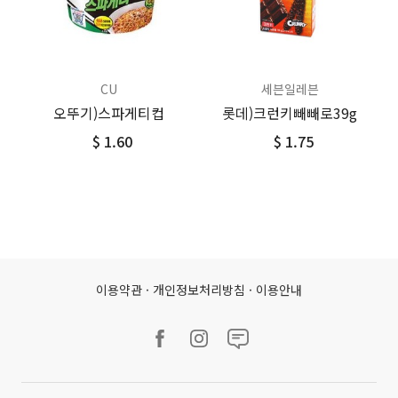
CU
세븐일레븐
오뚜기)스파게티컵
롯데)크런키빼빼로39g
$ 1.60
$ 1.75
이용약관
·
개인정보처리방침
·
이용안내