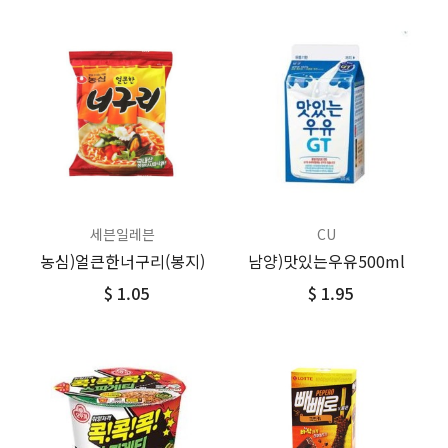
세븐일레븐
CU
농심)얼큰한너구리(봉지)
남양)맛있는우유500ml
$ 1.05
$ 1.95