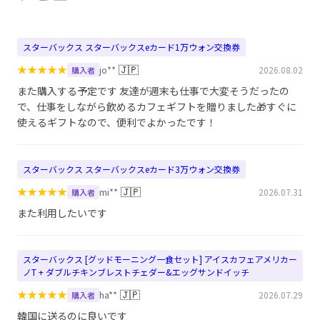
スターバックス スターバックスeカード1万ウォン交換券
★
★
★
★
★
🇯🇵
jo**
2026.08.02
購入者
また購入する予定です 友達が週末も仕事で大変そうだったの
で、仕事をしながら飲めるカフェギフトを贈りました🎁すぐに
使えるギフトなので、便利でよかったです！
スターバックス スターバックスeカード3万ウォン交換券
★
★
★
★
★
🇯🇵
mi**
2026.07.31
購入者
また利用したいです
スターバックス [グッドモーニング一食セット] アイスカフェアメリカー
ノT + ダブルチキンブレストチェダー&エッグサンドイッチ
★
★
★
★
★
🇯🇵
ha**
2026.07.29
購入者
韓国に送るのに良いです