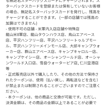
る無記名スターバックスカードにチャージされます。ス
ターバックスカードを登録または保有していないお客様
の場合、無記名スターバックスカードを発行し、残高を
チャージすることができます。 (一部の店舗では残高の
加算はできません)
- 使用不可の店舗 - 米軍内入店店舗や特殊店
龍山米8軍店、龍山タウンハウス店、鳥山エアベース
店、平沢ハンフリー店、平沢ハンフリートゥルプモー
ル、平沢ハンフリーメインモール店、大邱キャンプウォ
ーカー店、群山エアベース店、キャンプキャロルㅡ店、
キャンプケイシー店、オーシャンワールド店、オーシャ
ンワールド入口店、雪岳ウォーターピア店, 仁川空港店
等
- 正式販売店以外で購入したり、その他の方法で保持さ
れたクーポンは、使用（払い戻し、再転送などを含む）
が禁止または制限されることがございますのでご注意く
ださい。
- 本クーポンは、他の商品と交換が可能です。ただし、
決済金額は、その商品の金額以上であることが必要で