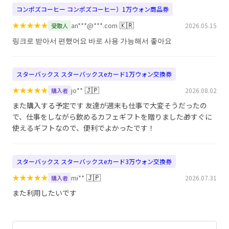
コンポズコーヒー コンポズコーヒー）1万ウォン商品券
★
★
★
★
★
🇰🇷
an***@***.com
2026.05.15
受取人
링크로 받아서 편했어요 바로 사용 가능해서 좋아요
スターバックス スターバックスeカード1万ウォン交換券
★
★
★
★
★
🇯🇵
jo**
2026.08.02
購入者
また購入する予定です 友達が週末も仕事で大変そうだったの
で、仕事をしながら飲めるカフェギフトを贈りました🎁すぐに
使えるギフトなので、便利でよかったです！
スターバックス スターバックスeカード3万ウォン交換券
★
★
★
★
★
🇯🇵
mi**
2026.07.31
購入者
また利用したいです