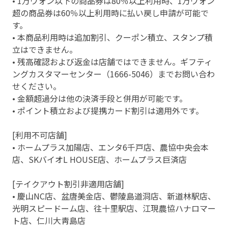
• 1万ウォン以下の商品券は80％以上利用時、1万ウォン
超の商品券は60％以上利用時に払い戻し申請が可能で
す。
• 本商品利用時は追加割引、クーポン積立、スタンプ積
立はできません。
• 残高確認および返金は店舗ではできません。ギフティ
ングカスタマーセンター（1666-5046）までお問い合わ
せください。
• 金額超過分は他の決済手段と併用が可能です。
• ポイント積立および提携カード割引は適用外です。
[利用不可店舗]
• ホームプラス加陽店、エンタ6千戸店、農協中央会本
店、SKバイオL HOUSE店、ホームプラス巨済店
[テイクアウト割引非適用店舗]
• 慶山NC店、盆唐美金店、鬱陵島道洞店、新道林駅店、
光明スピードーム店、往十里駅店、江現農協ハナロマー
ト店、仁川大靑島店