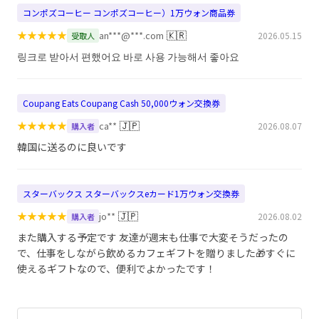
コンポズコーヒー コンポズコーヒー）1万ウォン商品券
★
★
★
★
★
🇰🇷
an***@***.com
2026.05.15
受取人
링크로 받아서 편했어요 바로 사용 가능해서 좋아요
Coupang Eats Coupang Cash 50,000ウォン交換券
★
★
★
★
★
🇯🇵
ca**
2026.08.07
購入者
韓国に送るのに良いです
スターバックス スターバックスeカード1万ウォン交換券
★
★
★
★
★
🇯🇵
jo**
2026.08.02
購入者
また購入する予定です 友達が週末も仕事で大変そうだったの
で、仕事をしながら飲めるカフェギフトを贈りました🎁すぐに
使えるギフトなので、便利でよかったです！