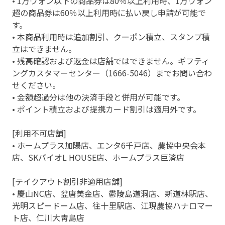
• 1万ウォン以下の商品券は80％以上利用時、1万ウォン
超の商品券は60％以上利用時に払い戻し申請が可能で
す。
• 本商品利用時は追加割引、クーポン積立、スタンプ積
立はできません。
• 残高確認および返金は店舗ではできません。ギフティ
ングカスタマーセンター（1666-5046）までお問い合わ
せください。
• 金額超過分は他の決済手段と併用が可能です。
• ポイント積立および提携カード割引は適用外です。
[利用不可店舗]
• ホームプラス加陽店、エンタ6千戸店、農協中央会本
店、SKバイオL HOUSE店、ホームプラス巨済店
[テイクアウト割引非適用店舗]
• 慶山NC店、盆唐美金店、鬱陵島道洞店、新道林駅店、
光明スピードーム店、往十里駅店、江現農協ハナロマー
ト店、仁川大靑島店