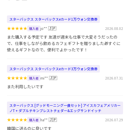
スターバックス スターバックスeカード1万ウォン交換券
★
★
★
★
★
🇯🇵
jo**
2026.08.02
購入者
また購入する予定です 友達が週末も仕事で大変そうだったの
で、仕事をしながら飲めるカフェギフトを贈りました🎁すぐに
使えるギフトなので、便利でよかったです！
スターバックス スターバックスeカード3万ウォン交換券
★
★
★
★
★
🇯🇵
mi**
2026.07.31
購入者
また利用したいです
スターバックス [グッドモーニング一食セット] アイスカフェアメリカー
ノT + ダブルチキンブレストチェダー&エッグサンドイッチ
★
★
★
★
★
🇯🇵
ha**
2026.07.29
購入者
韓国に送るのに良いです