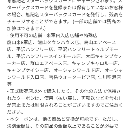
る無記名スターバックスカードにチャージされます。ス
ターバックスカードを登録または保有していないお客様
の場合、無記名スターバックスカードを発行し、残高を
チャージすることができます。 (一部の店舗では残高の
加算はできません)
- 使用不可の店舗 - 米軍内入店店舗や特殊店
龍山米8軍店、龍山タウンハウス店、鳥山エアベース
店、平沢ハンフリー店、平沢ハンフリートゥルプモー
ル、平沢ハンフリーメインモール店、大邱キャンプウォ
ーカー店、群山エアベース店、キャンプキャロルㅡ店、
キャンプケイシー店、オーシャンワールド店、オーシャ
ンワールド入口店、雪岳ウォーターピア店, 仁川空港店
等
- 正式販売店以外で購入したり、その他の方法で保持さ
れたクーポンは、使用（払い戻し、再転送などを含む）
が禁止または制限されることがございますのでご注意く
ださい。
- 本クーポンは、他の商品と交換が可能です。ただし、
決済金額は、その商品の金額以上であることが必要で