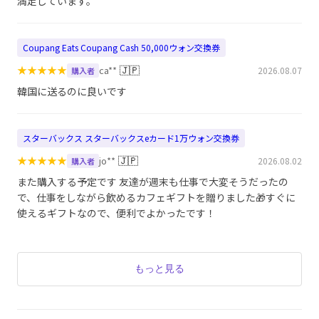
満足しています。
Coupang Eats Coupang Cash 50,000ウォン交換券
★
★
★
★
★
🇯🇵
ca**
2026.08.07
購入者
韓国に送るのに良いです
スターバックス スターバックスeカード1万ウォン交換券
★
★
★
★
★
🇯🇵
jo**
2026.08.02
購入者
また購入する予定です 友達が週末も仕事で大変そうだったの
で、仕事をしながら飲めるカフェギフトを贈りました🎁すぐに
使えるギフトなので、便利でよかったです！
もっと見る