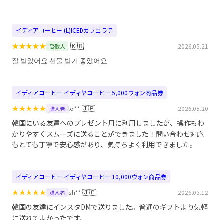
イディアコーヒー (L)ICEDカフェラテ
★
★
★
★
★
🇰🇷
2026.05.21
受取人
잘 받았어요 선물 받기 좋았어요
イディアコーヒー イディヤコーヒー 5,000ウォン商品券
★
★
★
★
★
🇯🇵
lo**
2026.05.20
購入者
韓国にいる友達へのプレゼント用に利用しましたが、操作もわ
かりやすくスムーズに送ることができました！問い合わせ対応
もとても丁寧で安心感があり、気持ちよく利用できました。
イディアコーヒー イディヤコーヒー 10,000ウォン商品券
★
★
★
★
★
🇯🇵
sh**
2026.05.12
購入者
韓国の友達にインスタDMで送りました。普通のギフトより気軽
に送れてよかったです。