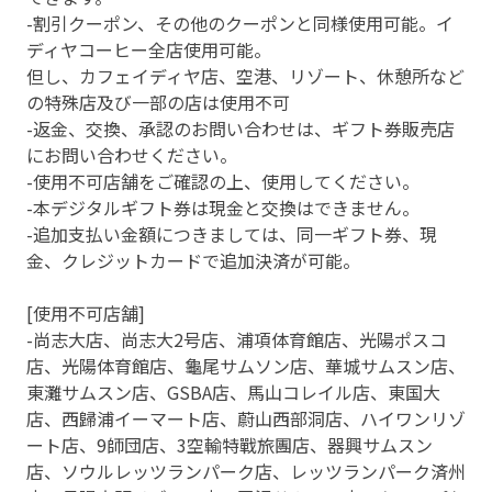
-割引クーポン、その他のクーポンと同様使用可能。イ
ディヤコーヒー全店使用可能。
但し、カフェイディヤ店、空港、リゾート、休憩所など
の特殊店及び一部の店は使用不可
-返金、交換、承認のお問い合わせは、ギフト券販売店
にお問い合わせください。
-使用不可店舗をご確認の上、使用してください。
-本デジタルギフト券は現金と交換はできません。
-追加支払い金額につきましては、同一ギフト券、現
金、クレジットカードで追加決済が可能。
[使用不可店舗]
-尚志大店、尚志大2号店、浦項体育館店、光陽ポスコ
店、光陽体育館店、龜尾サムソン店、華城サムスン店、
東灘サムスン店、GSBA店、馬山コレイル店、東国大
店、西歸浦イーマート店、蔚山西部洞店、ハイワンリゾ
ート店、9師団店、3空輸特戰旅團店、器興サムスン
店、ソウルレッツランパーク店、レッツランパーク済州