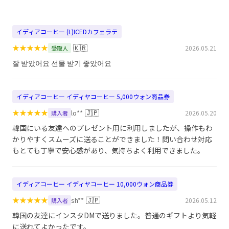
イディアコーヒー (L)ICEDカフェラテ
★
★
★
★
★
🇰🇷
2026.05.21
受取人
잘 받았어요 선물 받기 좋았어요
イディアコーヒー イディヤコーヒー 5,000ウォン商品券
★
★
★
★
★
🇯🇵
lo**
2026.05.20
購入者
韓国にいる友達へのプレゼント用に利用しましたが、操作もわ
かりやすくスムーズに送ることができました！問い合わせ対応
もとても丁寧で安心感があり、気持ちよく利用できました。
イディアコーヒー イディヤコーヒー 10,000ウォン商品券
★
★
★
★
★
🇯🇵
sh**
2026.05.12
購入者
韓国の友達にインスタDMで送りました。普通のギフトより気軽
に送れてよかったです。