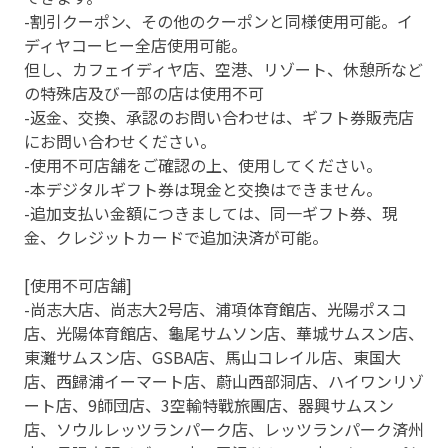
-割引クーポン、その他のクーポンと同様使用可能。イ
ディヤコーヒー全店使用可能。
但し、カフェイディヤ店、空港、リゾート、休憩所など
の特殊店及び一部の店は使用不可
-返金、交換、承認のお問い合わせは、ギフト券販売店
にお問い合わせください。
-使用不可店舗をご確認の上、使用してください。
-本デジタルギフト券は現金と交換はできません。
-追加支払い金額につきましては、同一ギフト券、現
金、クレジットカードで追加決済が可能。
[使用不可店舗]
-尚志大店、尚志大2号店、浦項体育館店、光陽ポスコ
店、光陽体育館店、龜尾サムソン店、華城サムスン店、
東灘サムスン店、GSBA店、馬山コレイル店、東国大
店、西歸浦イーマート店、蔚山西部洞店、ハイワンリゾ
ート店、9師団店、3空輸特戰旅團店、器興サムスン
店、ソウルレッツランパーク店、レッツランパーク済州