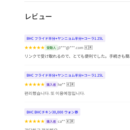
レビュー
BHC フライド半分+ヤンニョム半分+コーラ1.25L
★
★
★
★
★
🇰🇷
j3***@***.com
受取人
リンクで受け取れるので、とても便利でした。手続きも簡
BHC フライド半分+ヤンニョム半分+コーラ1.25L
★
★
★
★
★
🇰🇷
he**
購入者
편리했습니다. 또 이용예정입니다.
BHC BHCチキン30,000 ウォン券
★
★
★
★
★
🇰🇷
ca**
購入者
간단하고 편리해요