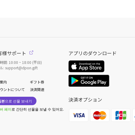
客様サポート
アプリのダウンロード
間: 10:00 ~ 18:00 (平日)
: support@dpon.gift
案内
ギフト券
ウントについて
決済関連
決済オプション
일본
으로 선물 보내기
버 페이
로 간단히 선물을 보낼 수 있어요.