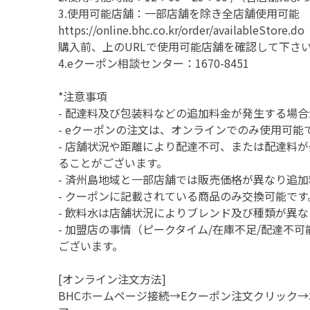
3.使用可能店舗：一部店舗を除き全店舗使用可能
https://online.bhc.co.kr/order/availableStore.do
購入前、上のURLで使用可能店舗を確認して下さ
4.eクーポン相談センター：1670-8451
*注意事項
- 配達料及び包装料などの追加料金が発生する場
- eクーポンの注文は、オンラインでのみ使用可
- 店舗状況や距離により配達不可、または配達料
ることがございます。
- 済州島地域と一部店舗では販売価格が異なり追
- クーポンに記載されている商品のみ交換可能で
- 飲料水は店舗状況によりブレンド及び種類が異
- 加盟店の事情（ピークタイム/在庫不足/配達不
ございます。
[オンライン注文方法]
BHCホームページ接続→Eクーポン注文クリック