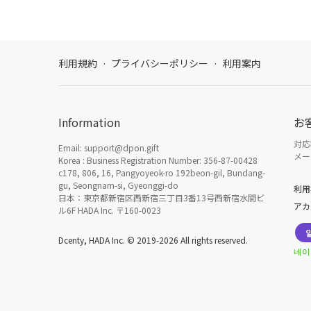
利用規約
·
プライバシーポリシー
·
利用案内
Information
お
対応時
Email: support@dpon.gift
メール
Korea : Business Registration Number: 356-87-00428
c178, 806, 16, Pangyoyeok-ro 192beon-gil, Bundang-
gu, Seongnam-si, Gyeonggi-do
利用
日本：東京都新宿区西新宿三丁目3番13号西新宿水間ビ
アカ
ル6F HADA Inc. 〒160-0023
Dcenty, HADA Inc. © 2019-2026 All rights reserved.
네이