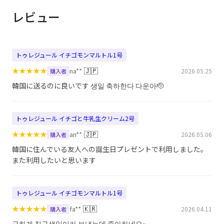
レビュー
トゥレジュール イチゴモンマルトル1号
★
★
★
★
★
🇯🇵
na**
2026.05.25
購入者
韓国に送るのに良いです 생일 축하한다 다운아🫡
トゥレジュール イチゴと牛乳生クリーム2号
★
★
★
★
★
🇯🇵
an**
2026.05.06
購入者
韓国に住んでいる友人への誕生日プレゼントで利用しました。
また利用したいと思います
トゥレジュール イチゴモンマルトル1号
★
★
★
★
★
🇰🇷
fa**
2026.04.11
購入者
급하게 친구생일이라 보냈는데 좋아하네요~