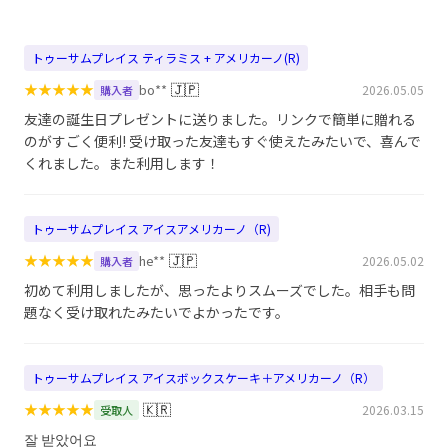
トゥーサムプレイス ティラミス + アメリカーノ(R)
★
★
★
★
★
🇯🇵
bo**
2026.05.05
購入者
友達の誕生日プレゼントに送りました。リンクで簡単に贈れる
のがすごく便利! 受け取った友達もすぐ使えたみたいで、喜んで
くれました。また利用します！
トゥーサムプレイス アイスアメリカーノ（R)
★
★
★
★
★
🇯🇵
he**
2026.05.02
購入者
初めて利用しましたが、思ったよりスムーズでした。相手も問
題なく受け取れたみたいでよかったです。
トゥーサムプレイス アイスボックスケーキ＋アメリカーノ（R）
★
★
★
★
★
🇰🇷
2026.03.15
受取人
잘 받았어요