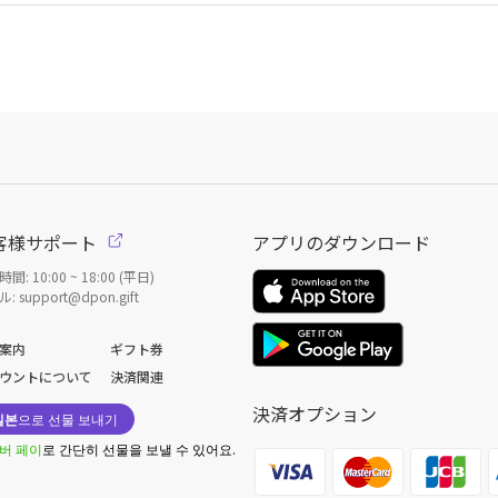
客様サポート
アプリのダウンロード
間: 10:00 ~ 18:00 (平日)
: support@dpon.gift
案内
ギフト券
ウントについて
決済関連
決済オプション
일본
으로 선물 보내기
버 페이
로 간단히 선물을 보낼 수 있어요.