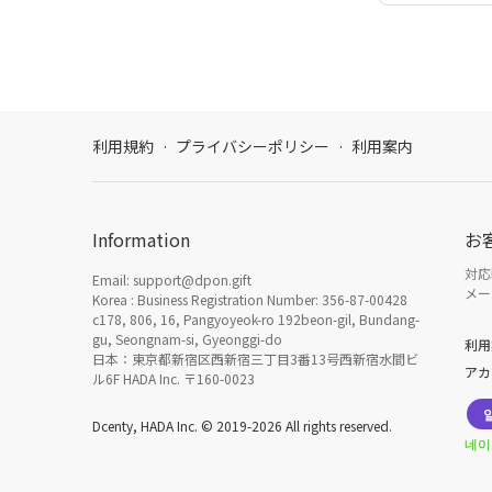
利用規約
·
プライバシーポリシー
·
利用案内
Information
お
対応時
Email: support@dpon.gift
メール
Korea : Business Registration Number: 356-87-00428
c178, 806, 16, Pangyoyeok-ro 192beon-gil, Bundang-
gu, Seongnam-si, Gyeonggi-do
利用
日本：東京都新宿区西新宿三丁目3番13号西新宿水間ビ
アカ
ル6F HADA Inc. 〒160-0023
Dcenty, HADA Inc. © 2019-2026 All rights reserved.
네이