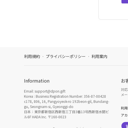
利用規約
·
プライバシーポリシー
·
利用案内
Information
お
対応時
Email: support@dpon.gift
メール
Korea : Business Registration Number: 356-87-00428
c178, 806, 16, Pangyoyeok-ro 192beon-gil, Bundang-
gu, Seongnam-si, Gyeonggi-do
利用
日本：東京都新宿区西新宿三丁目3番13号西新宿水間ビ
アカ
ル6F HADA Inc. 〒160-0023