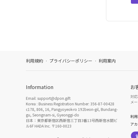
利用規約
·
プライバシーポリシー
·
利用案内
Information
お
対応時
Email: support@dpon.gift
メール
Korea : Business Registration Number: 356-87-00428
c178, 806, 16, Pangyoyeok-ro 192beon-gil, Bundang-
gu, Seongnam-si, Gyeonggi-do
利用
日本：東京都新宿区西新宿三丁目3番13号西新宿水間ビ
アカ
ル6F HADA Inc. 〒160-0023