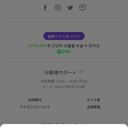
일본
으로 선물 보내기
네이버 페이
로 간단히 선물을 보낼 수 있어요.
お客様サポート
対応時間: 10:00 ~ 18:00 (平日)
メール: support@dpon.gift
利用案内
ギフト券
アカウントについて
決済関連
アプリのダウンロード