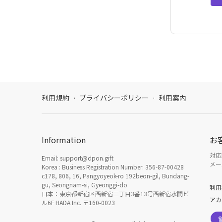
利用規約
·
プライバシーポリシー
·
利用案内
Information
お
対応時
Email: support@dpon.gift
メール
Korea : Business Registration Number: 356-87-00428
c178, 806, 16, Pangyoyeok-ro 192beon-gil, Bundang-
gu, Seongnam-si, Gyeonggi-do
利用
日本：東京都新宿区西新宿三丁目3番13号西新宿水間ビ
アカ
ル6F HADA Inc. 〒160-0023