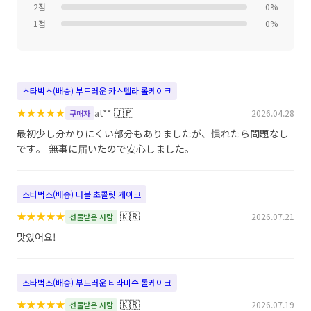
2점
0%
1점
0%
스타벅스(배송) 부드러운 카스텔라 롤케이크
★
★
★
★
★
🇯🇵
at**
2026.04.28
구매자
最初少し分かりにくい部分もありましたが、慣れたら問題なし
です。 無事に届いたので安心しました。
스타벅스(배송) 더블 초콜릿 케이크
★
★
★
★
★
🇰🇷
2026.07.21
선물받은 사람
맛있어요!
스타벅스(배송) 부드러운 티라미수 롤케이크
★
★
★
★
★
🇰🇷
2026.07.19
선물받은 사람