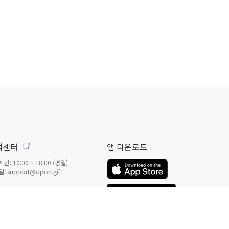
객센터
앱 다운로드
간: 10:00 ~ 18:00 (평일)
: support@dpon.gift
안내
기프트권
안내
결제 관련
결제 옵션
일본
으로 선물 보내기