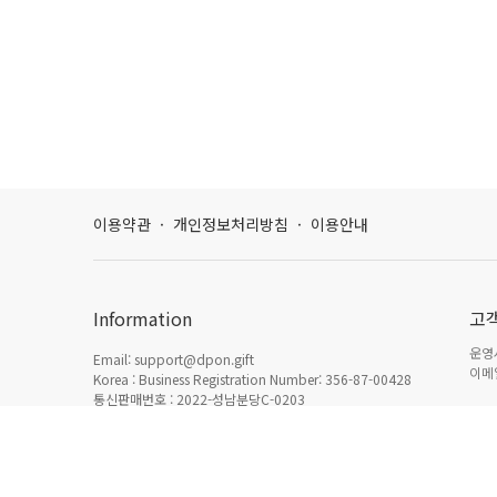
이용약관
·
개인정보처리방침
·
이용안내
Information
고
운영시
Email: support@dpon.gift
이메일
Korea : Business Registration Number: 356-87-00428
통신판매번호 : 2022-성남분당C-0203
c178, 806, 16, Pangyoyeok-ro 192beon-gil, Bundang-
이용
gu, Seongnam-si, Gyeonggi-do
계정
日本：東京都新宿区西新宿三丁目3番13号西新宿水間ビ
ル6F HADA Inc. 〒160-0023