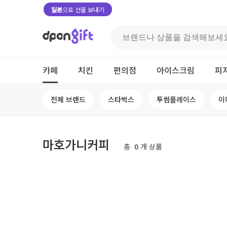
일본
으로 선물 보내기
카페
치킨
편의점
아이스크림
피
전체 브랜드
스타벅스
투썸플레이스
이
마호가니커피
총
0
개 상품