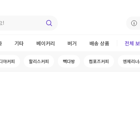
자
기타
베이커리
버거
배송 상품
전체 
디야커피
할리스커피
빽다방
컴포즈커피
엔제리너