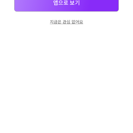
앱으로 보기
지금은 관심 없어요
일본
으로 선물 보내기
네이버 페이
로 간단히 선물을 보낼 수 있어요.
고객센터
운영시간: 10:00 ~ 18:00 (평일)
이메일: support@dpon.gift
이용안내
기프트권
계정안내
결제 관련
앱 다운로드