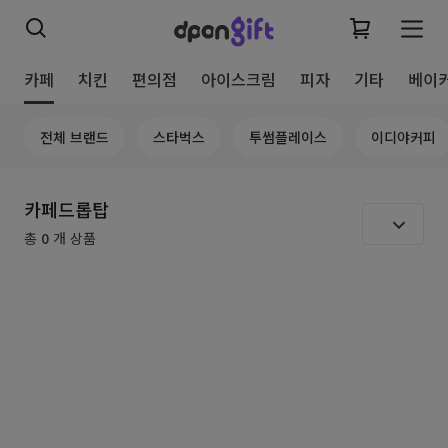
카페
치킨
편의점
아이스크림
피자
기타
베이
전체 브랜드
스타벅스
투썸플레이스
이디야커피
카페드롭탑
총
0
개 상품