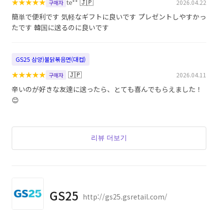
★
★
★
★
★
🇯🇵
te**
2026.04.22
구매자
簡単で便利です 気軽なギフトに良いです プレゼントしやすかっ
たです 韓国に送るのに良いです
GS25 삼양)불닭볶음면(대컵)
★
★
★
★
★
🇯🇵
2026.04.11
구매자
辛いのが好きな友達に送ったら、とても喜んでもらえました！
😊
리뷰 더보기
GS25
http://gs25.gsretail.com/