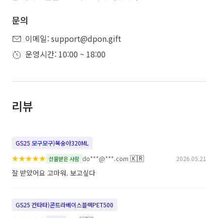
문의
이메일: support@dpon.gift
운영시간: 10:00 ~ 18:00
리뷰
GS25 모구모구)복숭아320ML
★
★
★
★
★
🇰🇷
do***@***.com
2026.05.21
선물받은 사람
잘 받았어요 고마워. 보고싶다
GS25 칸타타)콘트라베이스블랙PET500