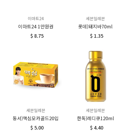
이마트24
세븐일레븐
이마트24 1만원권
롯데)돼지바70ml
$ 8.75
$ 1.35
세븐일레븐
세븐일레븐
동서)맥심모카골드20입
한독)레디큐120ml
$ 5.00
$ 4.40