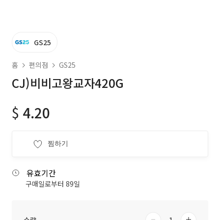
GS25
홈
편의점
GS25
CJ)비비고왕교자420G
$
4.20
찜하기
유효기간
구매일로부터 89일