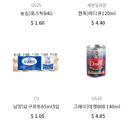
GS25
세븐일레븐
농심)포스틱84G
한독)레디큐120ml
$ 1.60
$ 4.40
CU
GS25
남양)요구르트65ml5입
그래미)여명808 140ml
$ 1.05
$ 4.85