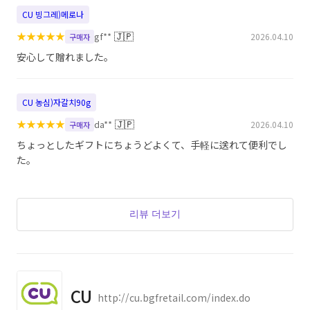
CU 빙그레)메로나
★
★
★
★
★
🇯🇵
gf**
2026.04.10
구매자
安心して贈れました。
CU 농심)자갈치90g
★
★
★
★
★
🇯🇵
da**
2026.04.10
구매자
ちょっとしたギフトにちょうどよくて、手軽に送れて便利でし
た。
리뷰 더보기
CU
http://cu.bgfretail.com/index.do