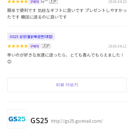
★
★
★
★
★
🇯🇵
te**
2026.04.22
구매자
簡単で便利です 気軽なギフトに良いです プレゼントしやすかっ
たです 韓国に送るのに良いです
GS25 삼양)불닭볶음면(대컵)
★
★
★
★
★
🇯🇵
2026.04.11
구매자
辛いのが好きな友達に送ったら、とても喜んでもらえました！
😊
리뷰 더보기
GS25
http://gs25.gsretail.com/