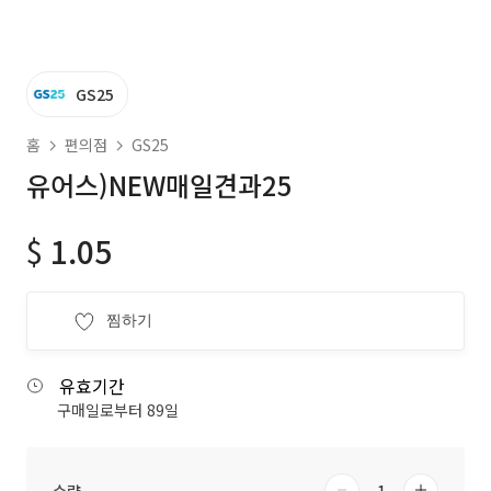
GS25
홈
편의점
GS25
유어스)NEW매일견과25
$
1.05
찜하기
유효기간
구매일로부터 89일