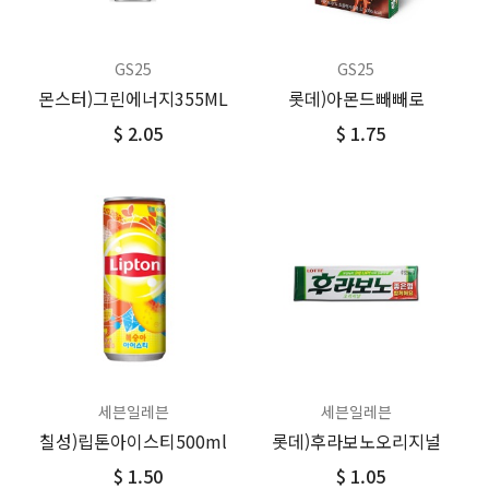
GS25
GS25
몬스터)그린에너지355ML
롯데)아몬드빼빼로
$ 2.05
$ 1.75
세븐일레븐
세븐일레븐
칠성)립톤아이스티500ml
롯데)후라보노오리지널
$ 1.50
$ 1.05