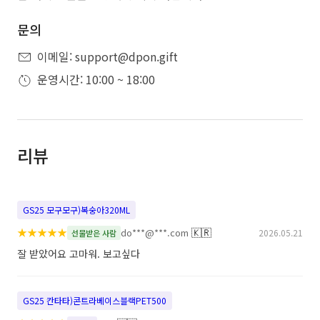
문의
이메일: support@dpon.gift
운영시간: 10:00 ~ 18:00
리뷰
GS25 모구모구)복숭아320ML
★
★
★
★
★
🇰🇷
do***@***.com
2026.05.21
선물받은 사람
잘 받았어요 고마워. 보고싶다
GS25 칸타타)콘트라베이스블랙PET500