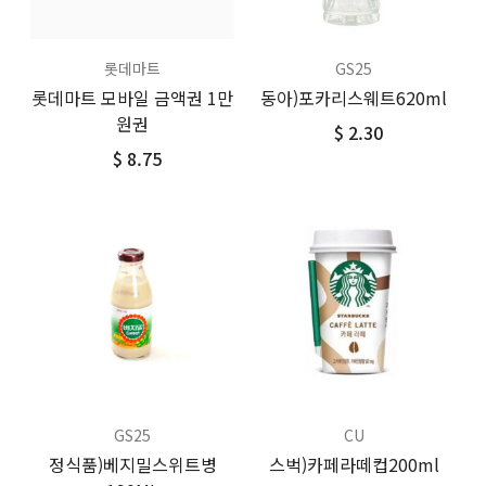
롯데마트
GS25
롯데마트 모바일 금액권 1만
동아)포카리스웨트620ml
원권
$ 2.30
$ 8.75
GS25
CU
정식품)베지밀스위트병
스벅)카페라떼컵200ml