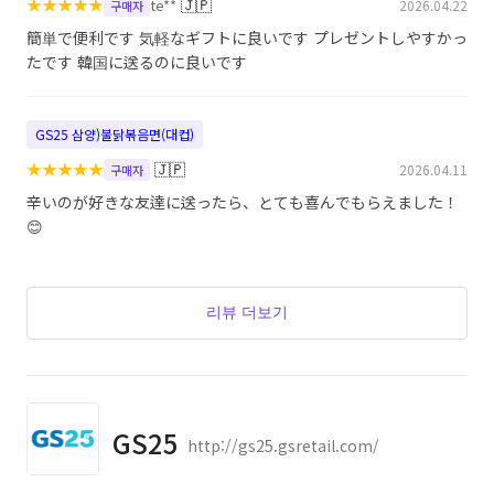
★
★
★
★
★
🇯🇵
te**
2026.04.22
구매자
簡単で便利です 気軽なギフトに良いです プレゼントしやすかっ
たです 韓国に送るのに良いです
GS25 삼양)불닭볶음면(대컵)
★
★
★
★
★
🇯🇵
2026.04.11
구매자
辛いのが好きな友達に送ったら、とても喜んでもらえました！
😊
리뷰 더보기
GS25
http://gs25.gsretail.com/