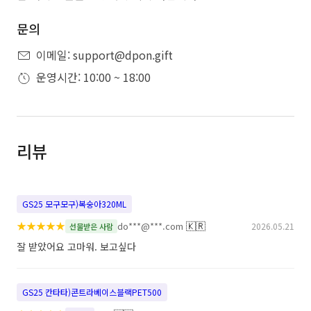
문의
이메일: support@dpon.gift
운영시간: 10:00 ~ 18:00
리뷰
GS25 모구모구)복숭아320ML
★
★
★
★
★
🇰🇷
do***@***.com
2026.05.21
선물받은 사람
잘 받았어요 고마워. 보고싶다
GS25 칸타타)콘트라베이스블랙PET500