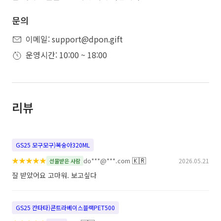
문의
이메일: support@dpon.gift
운영시간: 10:00 ~ 18:00
리뷰
GS25 모구모구)복숭아320ML
★
★
★
★
★
🇰🇷
do***@***.com
2026.05.21
선물받은 사람
잘 받았어요 고마워. 보고싶다
GS25 칸타타)콘트라베이스블랙PET500