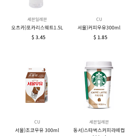
세븐일레븐
CU
오츠카)포카리스웨트1.5L
서울)커피우유300ml
$ 3.45
$ 1.85
CU
세븐일레븐
서울)초코우유 300ml
동서)스타벅스커피라떼컵