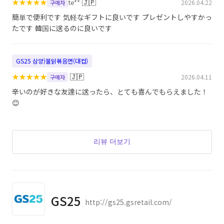
★
★
★
★
★
🇯🇵
te**
2026.04.22
구매자
簡単で便利です 気軽なギフトに良いです プレゼントしやすかっ
たです 韓国に送るのに良いです
GS25 삼양)불닭볶음면(대컵)
★
★
★
★
★
🇯🇵
2026.04.11
구매자
辛いのが好きな友達に送ったら、とても喜んでもらえました！
😊
리뷰 더보기
GS25
http://gs25.gsretail.com/