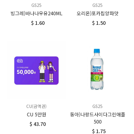
GS25
GS25
빙그레)바나나우유240ML
오리온)포카칩양파맛
$ 1.60
$ 1.50
CU(금액권)
GS25
CU 5만원
동아)나랑드사이다그린애플
500
$ 43.70
$ 1.75