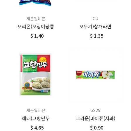
세븐일레븐
CU
오리온)오징어땅콩
오뚜기)참깨라면
$ 1.40
$ 1.35
세븐일레븐
GS25
해태)고향만두
크라운)마이쮸(사과)
$ 4.65
$ 0.90