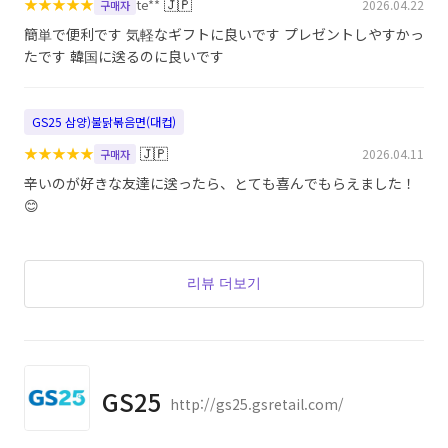
★
★
★
★
★
🇯🇵
te**
2026.04.22
구매자
簡単で便利です 気軽なギフトに良いです プレゼントしやすかっ
たです 韓国に送るのに良いです
GS25 삼양)불닭볶음면(대컵)
★
★
★
★
★
🇯🇵
2026.04.11
구매자
辛いのが好きな友達に送ったら、とても喜んでもらえました！
😊
리뷰 더보기
GS25
http://gs25.gsretail.com/