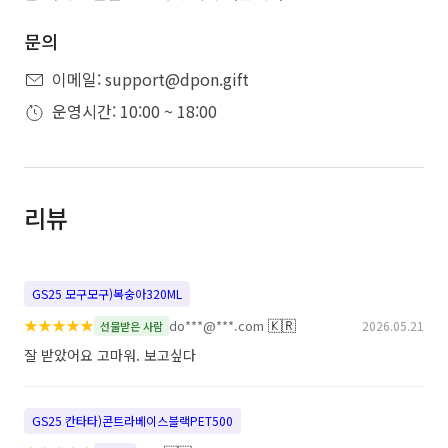
문의
이메일: support@dpon.gift
운영시간: 10:00 ~ 18:00
리뷰
GS25 모구모구)복숭아320ML
★
★
★
★
★
🇰🇷
do***@***.com
2026.05.21
선물받은 사람
잘 받았어요 고마워. 보고싶다
GS25 칸타타)콘트라베이스블랙PET500