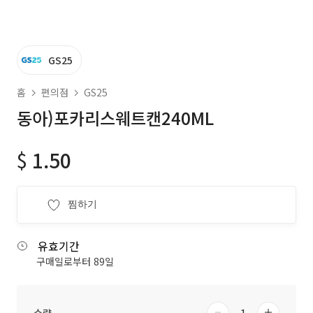
GS25
홈
편의점
GS25
동아)포카리스웨트캔240ML
$
1.50
찜하기
유효기간
구매일로부터 89일