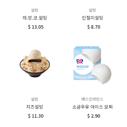
설빙
설빙
자.망.코.설빙
인절미설빙
$ 13.05
$ 8.70
설빙
배스킨라빈스
치즈설빙
소금우유 아이스 모찌
$ 11.30
$ 2.90