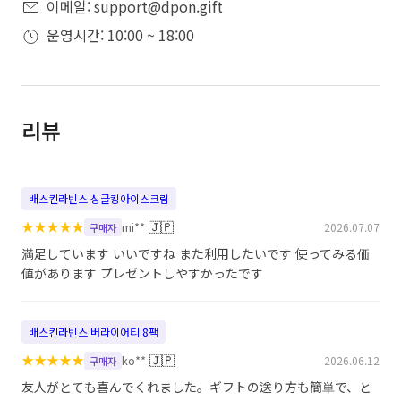
이메일: support@dpon.gift
운영시간: 10:00 ~ 18:00
리뷰
배스킨라빈스 싱글킹아이스크림
★
★
★
★
★
🇯🇵
mi**
2026.07.07
구매자
満足しています いいですね また利用したいです 使ってみる価
値があります プレゼントしやすかったです
배스킨라빈스 버라이어티 8팩
★
★
★
★
★
🇯🇵
ko**
2026.06.12
구매자
友人がとても喜んでくれました。ギフトの送り方も簡単で、と