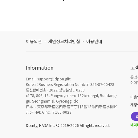
이용약관
·
개인정보처리방침
·
이용안내
Information
고
운영시
Email: support@dpon.gift
이메일
Korea : Business Registration Number: 356-87-00428
통신판매번호 : 2022-성남분당C-0203
c178, 806, 16, Pangyoyeok-ro 192beon-gil, Bundang-
이용
gu, Seongnam-si, Gyeonggi-do
계정
日本：東京都新宿区西新宿三丁目3番13号西新宿水間ビ
ル6F HADA Inc. 〒160-0023
네이
Dcenty, HADA Inc. © 2019-2026 All rights reserved.