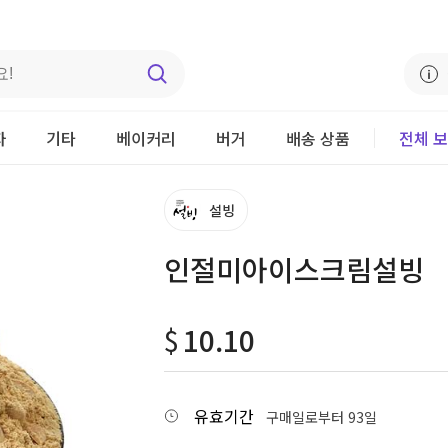
자
기타
베이커리
버거
배송 상품
전체 
설빙
인절미아이스크림설빙
$
10.10
유효기간
구매일로부터 93일