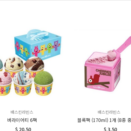
배스킨라빈스
배스킨라빈스
버라이어티 6팩
블록팩 (170ml) 1개 (8종 중
$ 20.50
$ 3.50