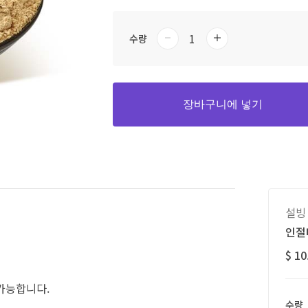
수량
장바구니에 넣기
설빙
인절
$ 10
 가능합니다.
수량