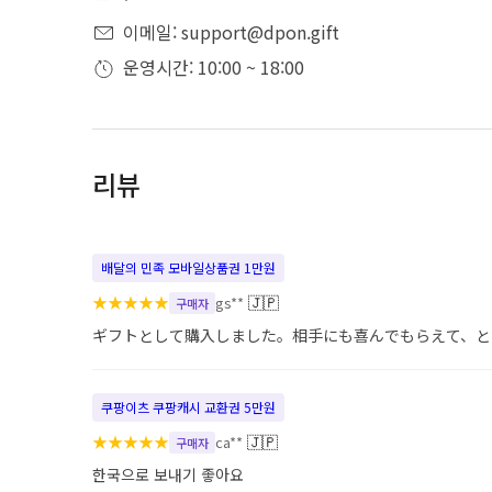
이메일: support@dpon.gift
운영시간: 10:00 ~ 18:00
리뷰
배달의 민족 모바일상품권 1만원
★
★
★
★
★
🇯🇵
gs**
구매자
ギフトとして購入しました。相手にも喜んでもらえて、と
쿠팡이츠 쿠팡캐시 교환권 5만원
★
★
★
★
★
🇯🇵
ca**
구매자
한국으로 보내기 좋아요