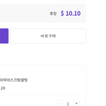
$ 10.10
총합
바로구매
미아이스크림설빙
.10