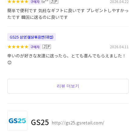
★
★
★
★
★
🇯🇵
te**
2026.04.22
구매자
簡単で便利です 気軽なギフトに良いです プレゼントしやすかっ
たです 韓国に送るのに良いです
GS25 삼양)불닭볶음면(대컵)
★
★
★
★
★
🇯🇵
2026.04.11
구매자
辛いのが好きな友達に送ったら、とても喜んでもらえました！
😊
리뷰 더보기
GS25
http://gs25.gsretail.com/