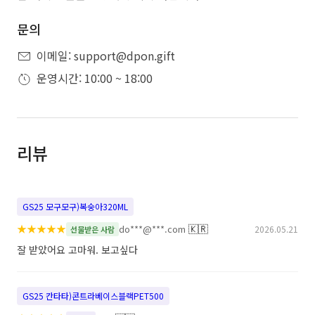
문의
이메일: support@dpon.gift
운영시간: 10:00 ~ 18:00
리뷰
GS25 모구모구)복숭아320ML
★
★
★
★
★
🇰🇷
do***@***.com
2026.05.21
선물받은 사람
잘 받았어요 고마워. 보고싶다
GS25 칸타타)콘트라베이스블랙PET500