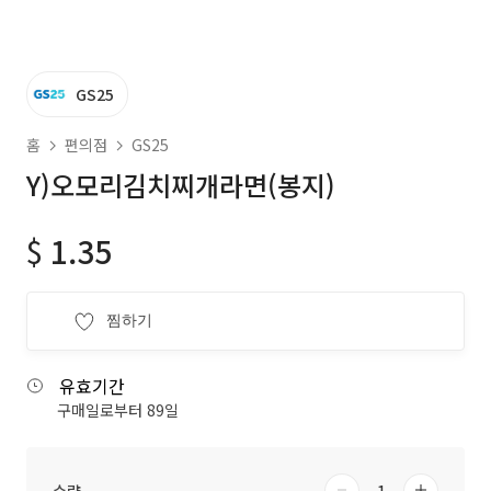
GS25
홈
편의점
GS25
Y)오모리김치찌개라면(봉지)
$
1.35
찜하기
유효기간
구매일로부터 89일