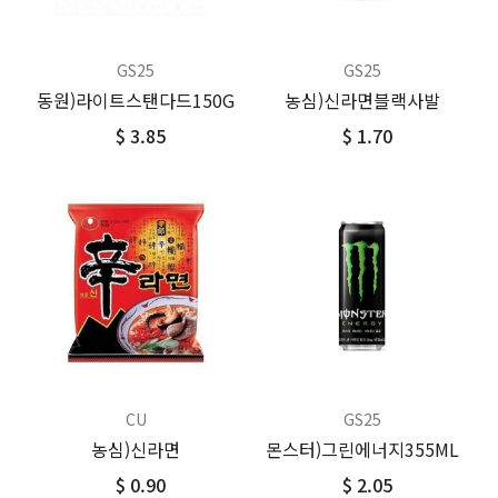
GS25
GS25
동원)라이트스탠다드150G
농심)신라면블랙사발
$ 3.85
$ 1.70
CU
GS25
농심)신라면
몬스터)그린에너지355ML
$ 0.90
$ 2.05