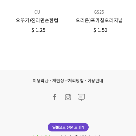
CU
GS25
오뚜기)진라면순한컵
오리온)포카칩오리지널
$ 1.25
$ 1.50
이용약관
·
개인정보처리방침
·
이용안내
일본
으로 선물 보내기