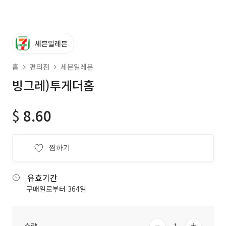
세븐일레븐
홈
편의점
세븐일레븐
빙그레)투게더홈
$
8.60
찜하기
유효기간
구매일로부터 364일