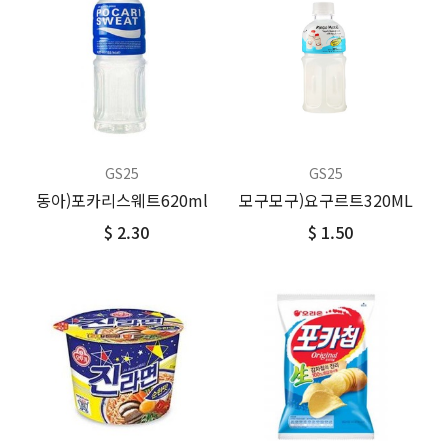
GS25
GS25
동아)포카리스웨트620ml
모구모구)요구르트320ML
$ 2.30
$ 1.50