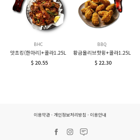
BHC
BBQ
맛초킹(한마리)+콜라1.25L
황금올리브핫윙+콜라1.25L
$ 20.55
$ 22.30
이용약관
·
개인정보처리방침
·
이용안내