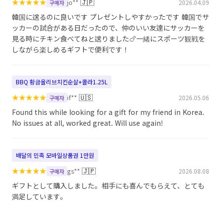
★
★
★
★
★
🇯🇵
jo**
2026.04.09
구매자
韓国に送るのに良いです プレゼントしやすかったです 韓国でサ
ッカーの試合がある日だったので、仲のいい友達にサッカーを
見る時にチキン食べてねと送りました🍗一緒にスポーツ観戦を
しながら楽しめるギフトで便利です！
BBQ 황금올리브치킨순살+콜라1.25L
★
★
★
★
★
🇺🇸
if**
2026.05.06
구매자
Found this while looking for a gift for my friend in Korea.
No issues at all, worked great. Will use again!
배달의 민족 모바일상품권 1만원
★
★
★
★
★
🇯🇵
gs**
2026.08.08
구매자
ギフトとして購入しました。相手にも喜んでもらえて、とても
満足しています。