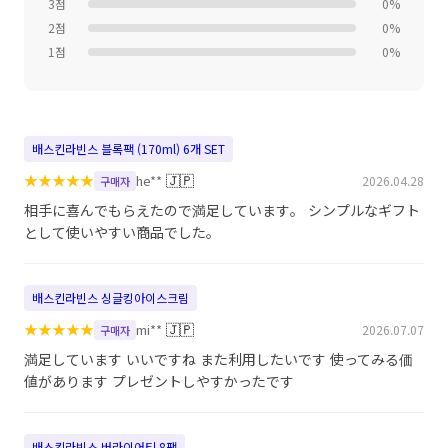
3점
0%
2점
0%
1점
0%
배스킨라빈스 블록팩 (170ml) 6개 SET
★
★
★
★
★
🇯🇵
he**
2026.04.28
구매자
相手に喜んでもらえたので満足しています。 シンプルなギフト
として使いやすい商品でした。
배스킨라빈스 싱글킹아이스크림
★
★
★
★
★
🇯🇵
mi**
2026.07.07
구매자
満足しています いいですね また利用したいです 使ってみる価
値があります プレゼントしやすかったです
배스킨라빈스 버라이어티 8팩