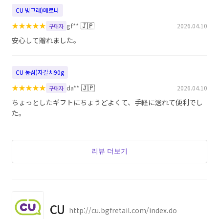
CU 빙그레)메로나
★
★
★
★
★
🇯🇵
gf**
2026.04.10
구매자
安心して贈れました。
CU 농심)자갈치90g
★
★
★
★
★
🇯🇵
da**
2026.04.10
구매자
ちょっとしたギフトにちょうどよくて、手軽に送れて便利でし
た。
리뷰 더보기
CU
http://cu.bgfretail.com/index.do