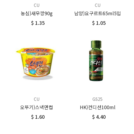
CU
CU
농심)새우깡90g
남양)요구르트65ml5입
$ 1.35
$ 1.05
CU
GS25
오뚜기)스낵면컵
HK)컨디션100ml
$ 1.60
$ 4.40