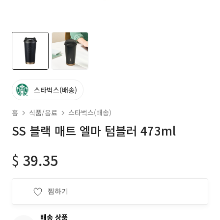
스타벅스(배송)
홈
식품/음료
스타벅스(배송)
SS 블랙 매트 엘마 텀블러 473ml
$
39.35
찜하기
배송 상품