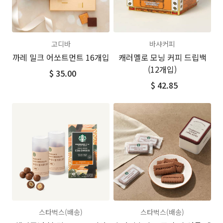
고디바
바샤커피
까레 밀크 어쏘트먼트 16개입
캐러멜로 모닝 커피 드립백
(12개입)
$ 35.00
$ 42.85
스타벅스(배송)
스타벅스(배송)