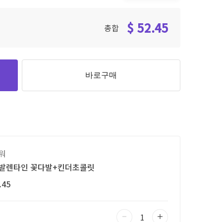
$ 52.45
총합
바로구매
워
발렌타인 꽃다발+킨더초콜릿
.45