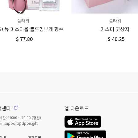
플라워
플라워
+뉴 미스디올 블루밍부케 향수
키스미 꽃상자
$ 77.80
$ 40.25
객센터
앱 다운로드
간: 10:00 ~ 18:00 (평일)
: support@dpon.gift
안내
기프트권