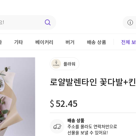
자
기타
베이커리
버거
배송 상품
전체 
플라워
로얄발렌타인 꽃다발+
$
52.45
배송 상품
주소를 몰라도 연락처만으로
선물을 보낼 수 있어요!