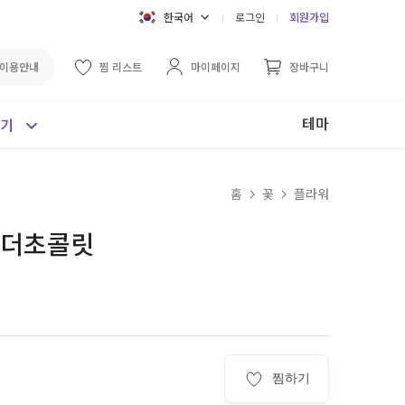
한국어
로그인
회원가입
이용안내
찜 리스트
마이페이지
장바구니
테마
보기
홈
꽃
플라워
킨더초콜릿
찜하기