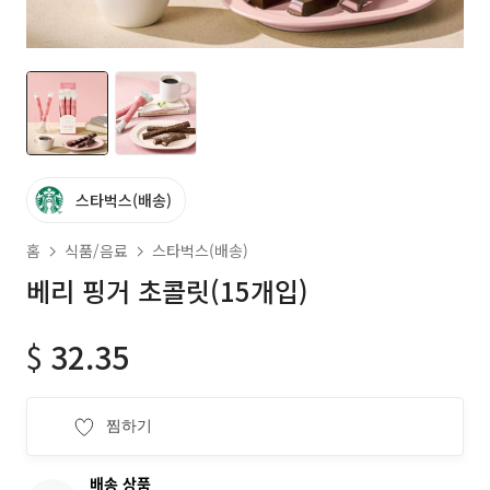
스타벅스(배송)
홈
식품/음료
스타벅스(배송)
베리 핑거 초콜릿(15개입)
$
32.35
찜하기
배송 상품