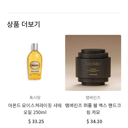
상품 더보기
록시땅
탬버린즈
아몬드 모이스쳐라이징 샤워
탬버린즈 퍼퓸 쉘 엑스 핸드크
오일 250ml
림 카모
$ 33.25
$ 34.10