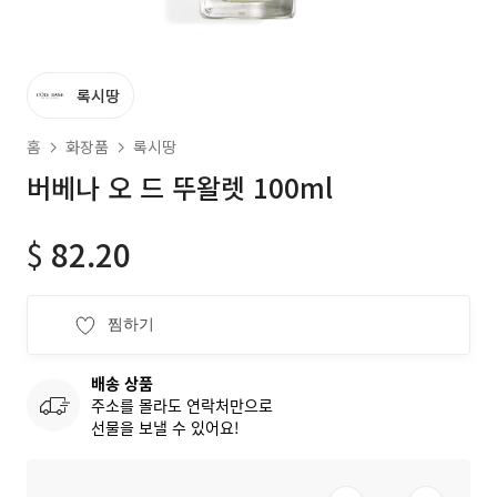
록시땅
홈
화장품
록시땅
버베나 오 드 뚜왈렛 100ml
$
82.20
찜하기
배송 상품
주소를 몰라도 연락처만으로
선물을 보낼 수 있어요!