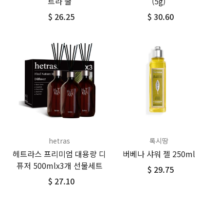
트라 쿨
(5g)
$ 26.25
$ 30.60
hetras
록시땅
헤트라스 프리미엄 대용량 디
버베나 샤워 젤 250ml
퓨저 500mlx3개 선물세트
$ 29.75
$ 27.10