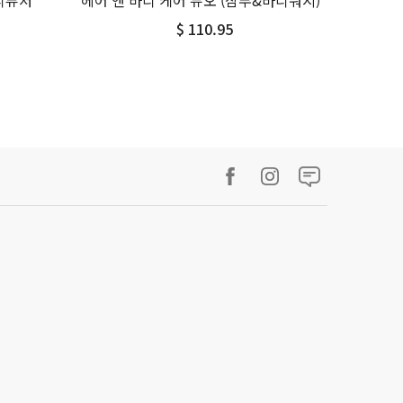
디퓨저
헤어 앤 바디 케어 듀오 (샴푸&바디워시)
$ 110.95