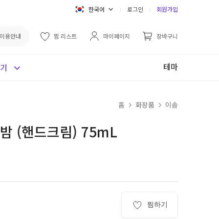
한국어
로그인
회원가입
이용안내
찜 리스트
마이페이지
장바구니
테마
보기
홈
화장품
이솝
 (핸드크림) 75mL
찜하기