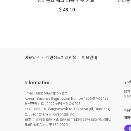
탬버린즈 에그 퍼퓸 향수 카모
탬버린
$ 48.10
이용약관
·
개인정보처리방침
·
이용안내
Information
고
운영시
Email: support@dpon.gift
이메일
Korea : Business Registration Number: 356-87-00428
통신판매번호 : 2022-성남분당C-0203
c178, 806, 16, Pangyoyeok-ro 192beon-gil, Bundang-
이용
gu, Seongnam-si, Gyeonggi-do
계정
日本：東京都新宿区西新宿三丁目3番13号西新宿水間ビ
ル6F HADA Inc. 〒160-0023