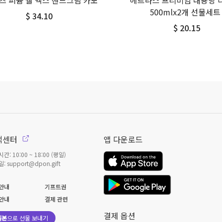
즈 퍼퓸 쉘 엑스 핸드크림 카모
헤트라스 프리미엄 대용량 
500mlx2개 선물세트
$ 34.10
$ 20.15
객센터
앱 다운로드
간: 10:00 ~ 18:00 (평일)
: support@dpon.gift
안내
기프트권
안내
결제 관련
결제 옵션
일본
으로 선물 보내기