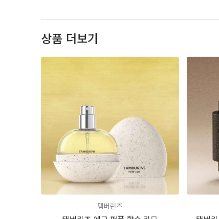
상품 더보기
탬버린즈