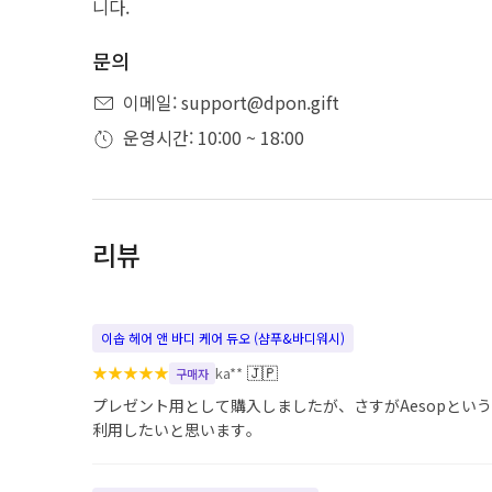
니다.
문의
이메일: support@dpon.gift
운영시간: 10:00 ~ 18:00
리뷰
이솝 헤어 앤 바디 케어 듀오 (샴푸&바디워시)
★
★
★
★
★
🇯🇵
ka**
구매자
プレゼント用として購入しましたが、さすがAesopとい
利用したいと思います。