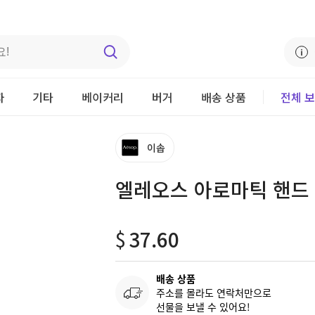
자
기타
베이커리
버거
배송 상품
전체 
이솝
엘레오스 아로마틱 핸드 밤
$
37.60
배송 상품
주소를 몰라도 연락처만으로
선물을 보낼 수 있어요!